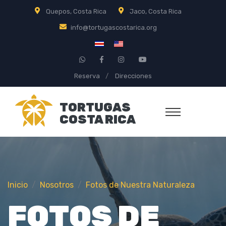
Quepos, Costa Rica
Jaco, Costa Rica
info@tortugascostarica.org
Reserva
Direcciones
TORTUGAS
COSTA RICA
Inicio
Nosotros
Fotos de Nuestra Naturaleza
FOTOS DE